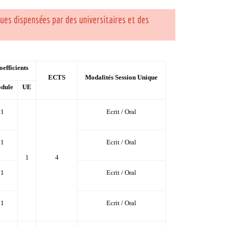
es dispensées par des universitaires et des
oefficients
ECTS
Modalités Session Unique
dule
UE
1
Ecrit / Oral
1
Ecrit / Oral
1
4
1
Ecrit / Oral
1
Ecrit / Oral