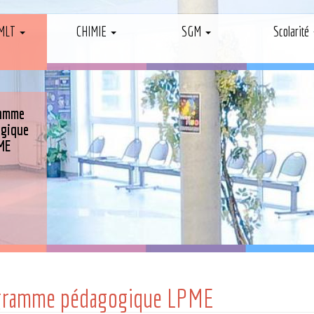
MLT
CHIMIE
SGM
Scolarité
ramme
ogique
ME
gramme pédagogique LPME