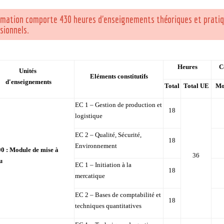
mation comporte 430 heures d'enseignements théoriques et pratiqu
sionnels.
Heures
C
Unités
Eléments constitutifs
d'enseignements
Total
Total UE
Mo
EC 1 – Gestion de production et
18
logistique
EC 2 – Qualité, Sécurité,
18
Environnement
0 : Module de mise à
36
u
EC 1 – Initiation à la
18
mercatique
EC 2 – Bases de comptabilité et
18
techniques quantitatives