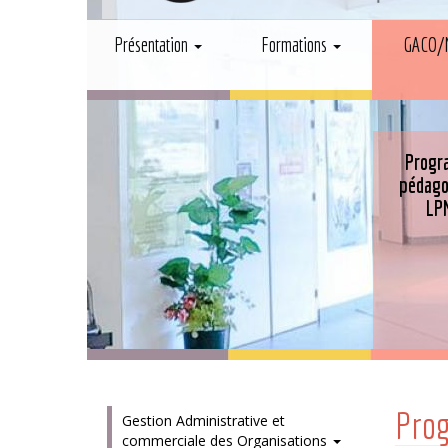
Aller
Présentation
Formations
GACO/
au
Main
contenu
principal
navigation
Prog
Bienvenue à l'IUT Moselle Est
pédag
LP
Pro
Gestion Administrative et
commerciale des Organisations