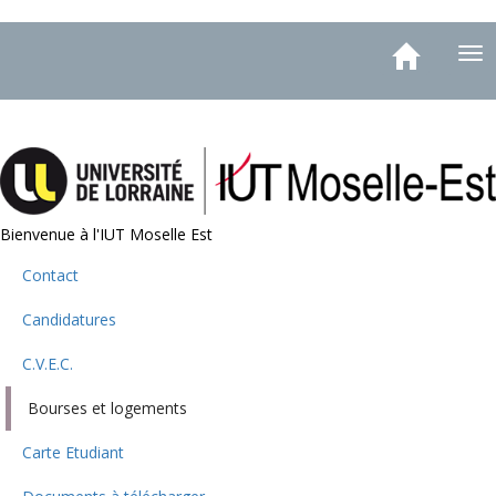
Aller
Toggle
au
Tog
navigation
contenu
nav
principal
Bienvenue à l'IUT Moselle Est
Contact
Menu
Candidatures
C.V.E.C.
Bourses et logements
Carte Etudiant