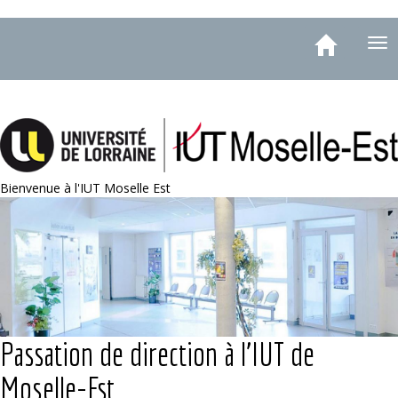
Aller
Toggle
au
Tog
navigation
contenu
nav
principal
Bienvenue à l'IUT Moselle Est
Passation de direction à l’IUT de
Moselle-Est