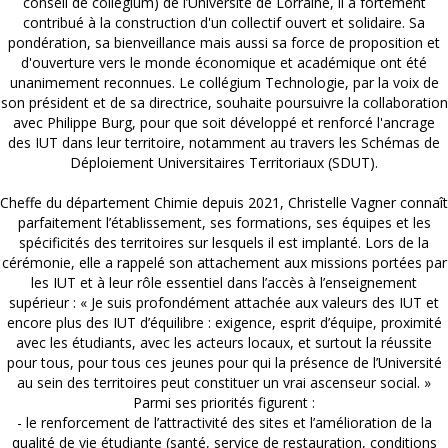
conseil de collégium) de l’Université de Lorraine, il a fortement
contribué à la construction d'un collectif ouvert et solidaire. Sa
pondération, sa bienveillance mais aussi sa force de proposition et
d'ouverture vers le monde économique et académique ont été
unanimement reconnues. Le collégium Technologie, par la voix de
son président et de sa directrice, souhaite poursuivre la collaboration
avec Philippe Burg, pour que soit développé et renforcé l'ancrage
des IUT dans leur territoire, notamment au travers les Schémas de
Déploiement Universitaires Territoriaux (SDUT).
Cheffe du département Chimie depuis 2021, Christelle Vagner connaît
parfaitement l’établissement, ses formations, ses équipes et les
spécificités des territoires sur lesquels il est implanté. Lors de la
cérémonie, elle a rappelé son attachement aux missions portées par
les IUT et à leur rôle essentiel dans l’accès à l’enseignement
supérieur : « Je suis profondément attachée aux valeurs des IUT et
encore plus des IUT d’équilibre : exigence, esprit d’équipe, proximité
avec les étudiants, avec les acteurs locaux, et surtout la réussite
pour tous, pour tous ces jeunes pour qui la présence de l’Université
au sein des territoires peut constituer un vrai ascenseur social. »
Parmi ses priorités figurent :
- le renforcement de l’attractivité des sites et l’amélioration de la
qualité de vie étudiante (santé, service de restauration, conditions