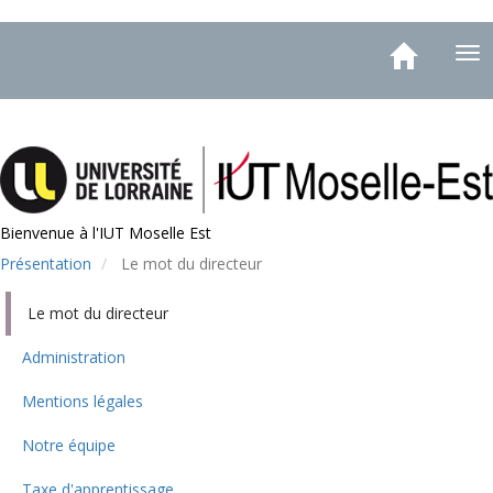
Aller
Toggle
au
Tog
navigation
contenu
nav
principal
Bienvenue à l'IUT Moselle Est
Présentation
Le mot du directeur
Le mot du directeur
Menu
Administration
Mentions légales
Notre équipe
Taxe d'apprentissage